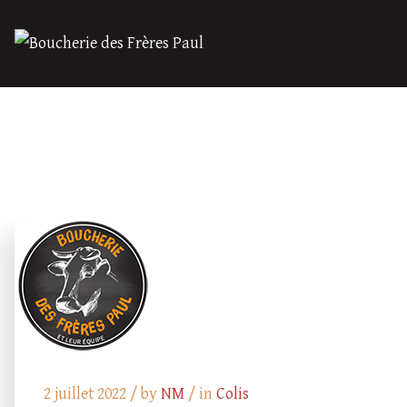
2 juillet 2022 /
by
NM
/ in
Colis