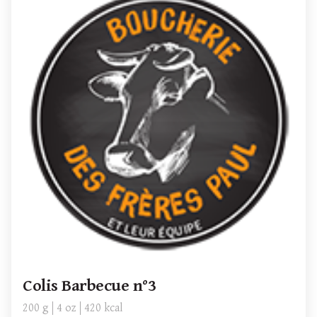
Colis Barbecue n°3
200 g
4 oz
420 kcal