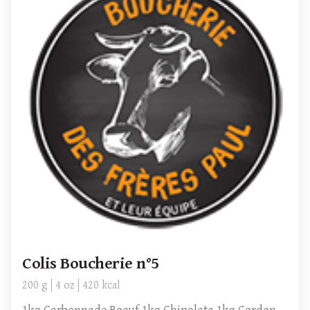
Colis Boucherie n°5
200 g
4 oz
420 kcal