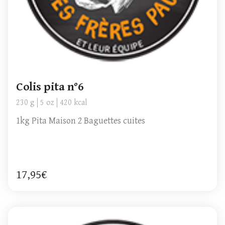
Colis pita n°6
230 g
5 oz
420 kcal
1kg Pita Maison 2 Baguettes cuites
17,95€