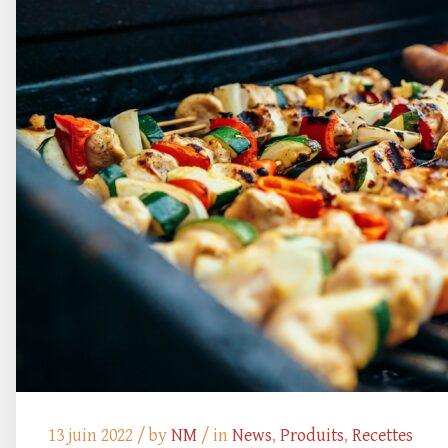
13 juin 2022 /
by
NM
/ in
News
,
Produits
,
Recettes