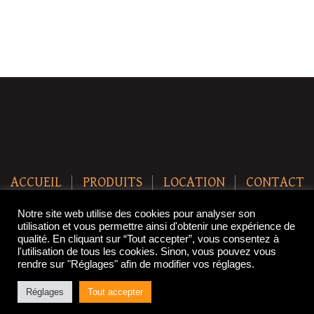
ACCUEIL
PRODUITS
LOCATION
CONTACT
Copyright © 2021 SteakBreak. All Rights Reserved.
Notre site web utilise des cookies pour analyser son
utilisation et vous permettre ainsi d'obtenir une expérience de
qualité. En cliquant sur “Tout accepter”, vous consentez à
l'utilisation de tous les cookies. Sinon, vous pouvez vous
rendre sur "Réglages" afin de modifier vos réglages.
Réglages
Tout accepter